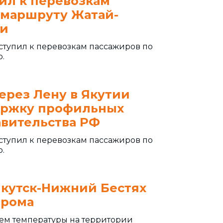
ил к перевозкам
 маршруту Жатай-
ии
тупил к перевозкам пассажиров по
.
ерез Лену в Якутии
ержку профильных
авительства РФ
тупил к перевозкам пассажиров по
.
Якутск-Нижний Бестях
арома
ием температуры на территории