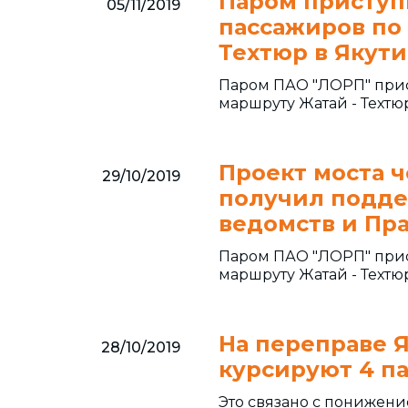
Паром приступ
05/11/2019
пассажиров по
Техтюр в Якут
Паром ПАО "ЛОРП" прис
маршруту Жатай - Техтюр
Проект моста ч
29/10/2019
получил подд
ведомств и Пр
Паром ПАО "ЛОРП" прис
маршруту Жатай - Техтюр
На переправе 
28/10/2019
курсируют 4 п
Это связано с понижен