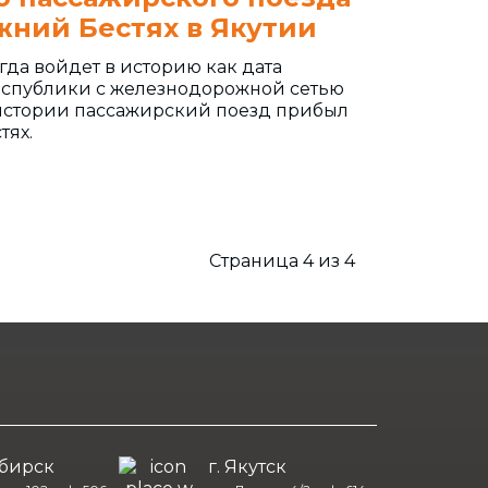
жний Бестях в Якутии
гда войдет в историю как дата
спублики с железнодорожной сетью
 истории пассажирский поезд прибыл
тях.
Страница 4 из 4
ибирск
г. Якутск