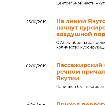
центральной части Яку
На линии Якут
23/10/2019
начнут курсиро
воздушной по
С 23 октября из-за пер
количество курсирующ
Пассажирский 
02/10/2019
речном причал
Якутии
Павильон был построен
Приход первог