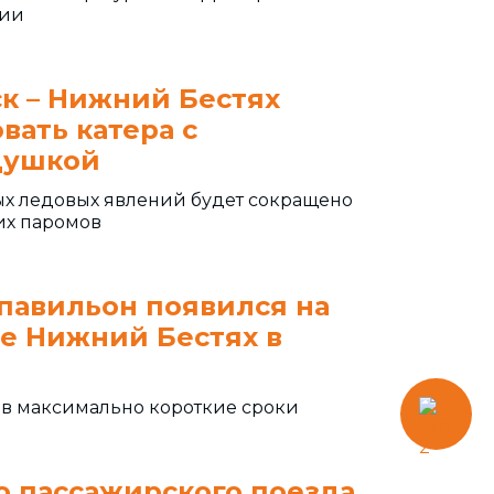
тии
ск – Нижний Бестях
вать катера с
душкой
вых ледовых явлений будет сокращено
их паромов
павильон появился на
е Нижний Бестях в
 в максимально короткие сроки
о пассажирского поезда