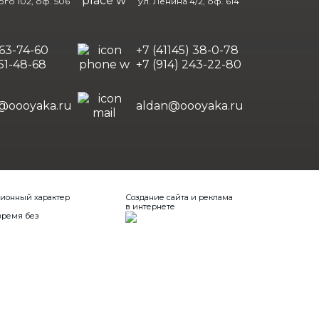
го 102, оф. 506
ул. Ленина 4/2, оф. 614
363-74-60
+7 (41145) 38-0-78
451-48-68
+7 (914) 243-22-80
@oooyaka.ru
aldan@oooyaka.ru
ционный характер
Создание сайта и реклама
в интернете
время без