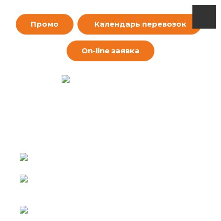
Промо
Календарь перевозок
On-line заявка
ЯКУТСКОЕ
КОНТЕЙНЕРНОЕ
АГЕНТСТВО
г. Москва
+7 (495) 255-49-99
+7 (923) 243-98-64
г. Новосибирск